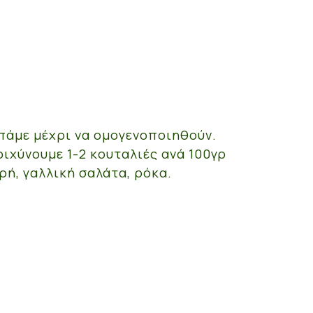
υπάμε μέχρι να ομογενοποιηθούν.
ριχύνουμε 1-2 κουταλιές ανά 100γρ
ή, γαλλική σαλάτα, ρόκα.