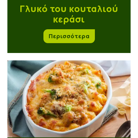
Γλυκό του κουταλιού
κεράσι
Περισσότερα
Σουφλέ με μπρόκολο