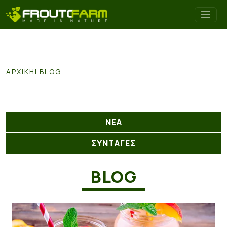
ΑΡΧΙΚΉ
BLOG
ΝΕΑ
ΣΥΝΤΑΓΕΣ
BLOG
Smoothie με ροδάκινο και μέλι