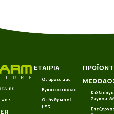
ΕΤΑΙΡΊΑ
ΠΡΟΪΌΝΤ
Οι αρχές μας
ΜΈΘΟΔΟ
ΠΕΛΙΈΣ
Εγκαταστάσεις
Καλλιέργε
Συγκομιδ
Οι άνθρωποί
.467
μας
Επεξεργασ
TER