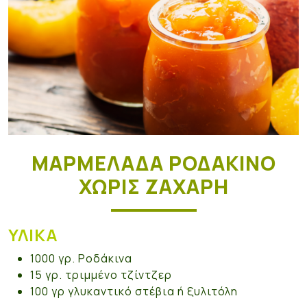
ΜΑΡΜΕΛΆΔΑ ΡΟΔΆΚΙΝΟ
ΧΩΡΊΣ ΖΆΧΑΡΗ
ΥΛΙΚΆ
1000 γρ. Ροδάκινα
15 γρ. τριμμένο τζίντζερ
100 γρ γλυκαντικό στέβια ή ξυλιτόλη