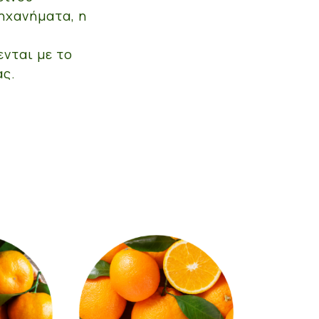
ηχανήματα, η
νται με το
ας.