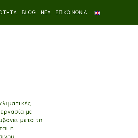
ΟΤΗΤΑ
BLOG
ΝΕΑ
ΕΠΙΚΟΙΝΩΝΊΑ
κλιματικές
νεργασία με
μβάνει μετά τη
ται η
σινου