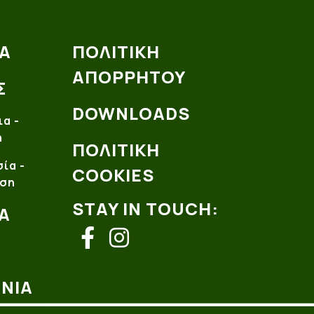
Α
ΠΟΛΙΤΙΚΗ
ΑΠΟΡΡΗΤΟΥ
Σ
DOWNLOADS
ια -
ή
ΠΟΛΙΤΙΚΗ
ία -
COOKIES
ση
STAY IN TOUCH:
Α
facebook
instagram
ΩΝΊΑ