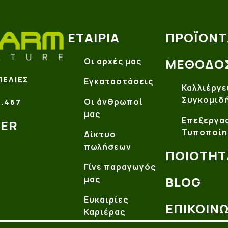
ΕΤΑΙΡΊΑ
ΠΡΟΪΌΝΤ
Οι αρχές μας
ΜΈΘΟΔΟ
ΠΕΛΙΈΣ
Εγκαταστάσεις
Καλλιέργε
Συγκομιδ
Οι άνθρωποί
.467
μας
Επεξεργασ
TER
Τυποποίη
Δίκτυο
πωλήσεων
ΠΟΙΌΤΗΤ
Γίνε παραγωγός
μας
BLOG
Ευκαιρίες
ΕΠΙΚΟΙΝ
Καριέρας