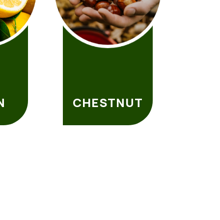
N
CHESTNUT