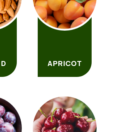
ND
APRICOT