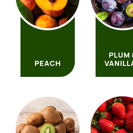
PLUM 
PEACH
VANILL