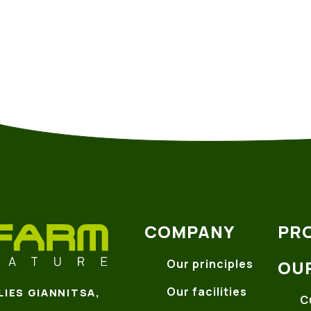
COMPANY
PR
Our principles
OU
Our facilities
LIES GIANNITSA,
C