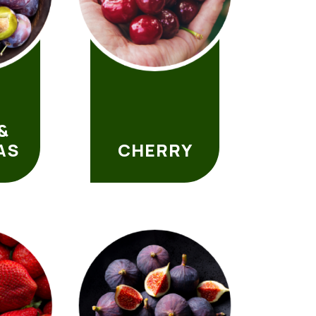
&
AS
CHERRY