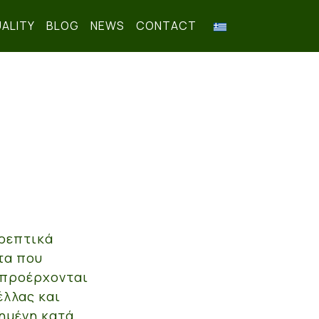
ALITY
BLOG
NEWS
CONTACT
θρεπτικά
τα που
 προέρχονται
έλλας και
ημένη κατά